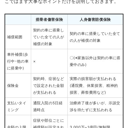
こではまず大事なポイントだけを説明しておきます。
搭乗者傷害保険
人身傷害賠償保険
契約の車に搭乗し
契約の車に搭乗していた全て
補償範囲
ていた全ての人が
の人が補償の対象
補償の対象
車外補償(歩
〇(※家族以外は契約の車に搭
行中･他の車
×
乗中のみ)
に搭乗中)
契約時、症状など
実際の損害額が支払われる
保険金
で設定された金額
(通院費、休業損害、精神的
が支払われる
損害、葬祭費用など)
支払いタイ
通院入院の5日経
治療終了後が多いが、示談交
ミング
過時点
渉を待たずに支払われる
症状や部位ごとに
金額の上限
補償額が設定され
3,000万~1億円/無制限