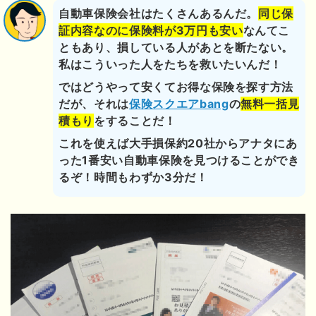
自動車保険会社はたくさんあるんだ。
同じ保
証内容なのに保険料が3万円も安い
なんてこ
ともあり、損している人があとを断たない。
私はこういった人をたちを救いたいんだ！
ではどうやって安くてお得な保険を探す方法
だが、それは
保険スクエアbang
の
無料一括見
積もり
をすることだ！
これを使えば大手損保約20社からアナタにあ
った1番安い自動車保険を見つけることができ
るぞ！時間もわずか3分だ！