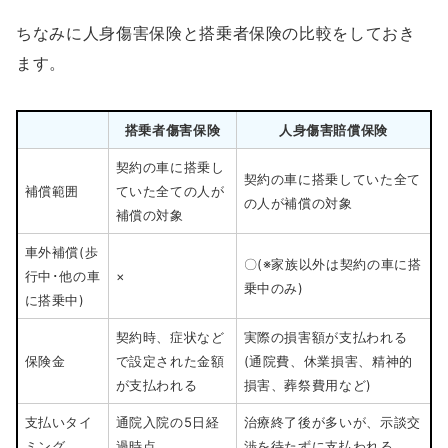
ちなみに人身傷害保険と搭乗者保険の比較をしておき
ます。
搭乗者傷害保険
人身傷害賠償保険
契約の車に搭乗し
契約の車に搭乗していた全て
補償範囲
ていた全ての人が
の人が補償の対象
補償の対象
車外補償(歩
〇(※家族以外は契約の車に搭
行中･他の車
×
乗中のみ)
に搭乗中)
契約時、症状など
実際の損害額が支払われる
保険金
で設定された金額
(通院費、休業損害、精神的
が支払われる
損害、葬祭費用など)
支払いタイ
通院入院の5日経
治療終了後が多いが、示談交
ミング
過時点
渉を待たずに支払われる