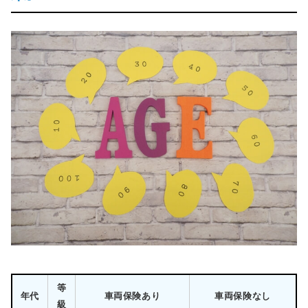
等
年代
車両保険あり
車両保険なし
級