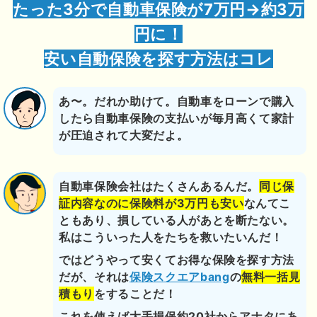
たった3分で自動車保険が7万円→約3万
円に！
安い自動保険を探す方法はコレ
あ〜。だれか助けて。自動車をローンで購入
したら自動車保険の支払いが毎月高くて家計
が圧迫されて大変だよ。
自動車保険会社はたくさんあるんだ。
同じ保
証内容なのに保険料が3万円も安い
なんてこ
ともあり、損している人があとを断たない。
私はこういった人をたちを救いたいんだ！
ではどうやって安くてお得な保険を探す方法
だが、それは
保険スクエアbang
の
無料一括見
積もり
をすることだ！
これを使えば大手損保約20社からアナタにあ