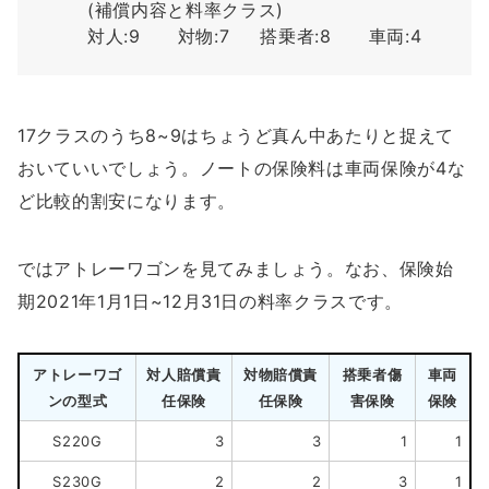
(補償内容と料率クラス)
対人:9 対物:7 搭乗者:8 車両:4
17クラスのうち8~9はちょうど真ん中あたりと捉えて
おいていいでしょう。ノートの保険料は車両保険が4な
ど比較的割安になります。
ではアトレーワゴンを見てみましょう。なお、保険始
期2021年1月1日~12月31日の料率クラスです。
アトレーワゴ
対人賠償責
対物賠償責
搭乗者傷
車両
ンの型式
任保険
任保険
害保険
保険
S220G
3
3
1
1
S230G
2
2
3
1