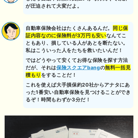
が圧迫されて大変だよ。
自動車保険会社はたくさんあるんだ。
同じ保
証内容なのに保険料が3万円も安い
なんてこ
ともあり、損している人があとを断たない。
私はこういった人をたちを救いたいんだ！
ではどうやって安くてお得な保険を探す方法
だが、それは
保険スクエアbang
の
無料一括見
積もり
をすることだ！
これを使えば大手損保約20社からアナタにあ
った1番安い自動車保険を見つけることができ
るぞ！時間もわずか3分だ！