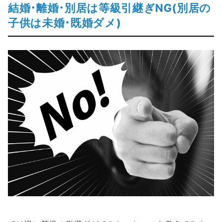
結婚･離婚･別居は等級引継ぎNG(別居の
子供は未婚･既婚ダメ)