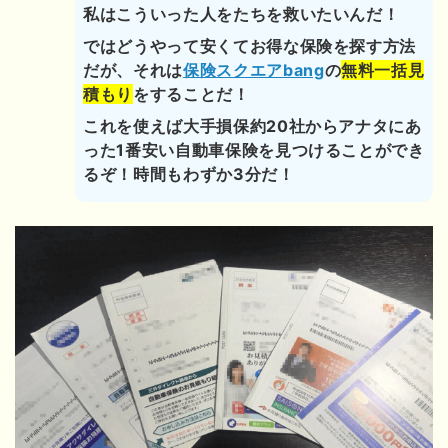
私はこういった人をたちを救いたいんだ！
ではどうやって安くてお得な保険を探す方法
だが、それは
保険スクエアbang
の
無料一括見
積もり
をすることだ！
これを使えば大手損保約20社からアナタにあ
った1番安い自動車保険を見つけることができ
るぞ！時間もわずか3分だ！