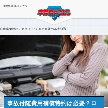
自動車保険のミカタ
自動車保険のミカタ
TOP
任意保険の基礎知識
事故付随費用補償特約は必要？ロ