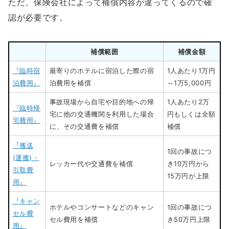
ただ、保険会社によって補償内容が違ってくるので確
認が必要です。
補償範囲
補償金額
『臨時宿
最寄りのホテルに宿泊した際の宿
1人あたり1万円
泊費用』
泊費用を補償
～1万5,000円
事故現場から自宅や目的地への帰
1人あたり2万
『臨時帰
宅に他の交通機関を利用した場合
円もしくは全額
宅費用』
に、その交通費を補償
補償
『搬送
1回の事故につ
(運搬)・
レッカー代や交通費を補償
き10万円から
引取費
15万円が上限
用』
『キャン
ホテルやコンサートなどのキャン
1回の事故につ
セル費
セル費用を補償
き50万円上限
用』