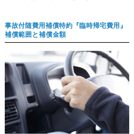
事故付随費用補償特約『臨時帰宅費用』
補償範囲と補償金額