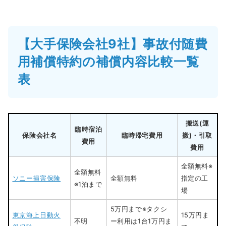
【大手保険会社9社】事故付随費
用補償特約の補償内容比較一覧
表
搬送(運
臨時宿泊
保険会社名
臨時帰宅費用
搬)・引取
費用
費用
全額無料※
全額無料
ソニー損害保険
全額無料
指定の工
※1泊まで
場
5万円まで※タクシ
東京海上日動火
15万円ま
不明
ー利用は1台1万円ま