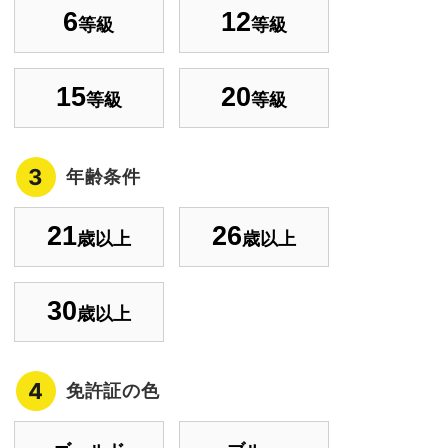
6
12
等級
等級
15
20
等級
等級
3
年齢条件
21
26
歳以上
歳以上
30
歳以上
4
免許証の色