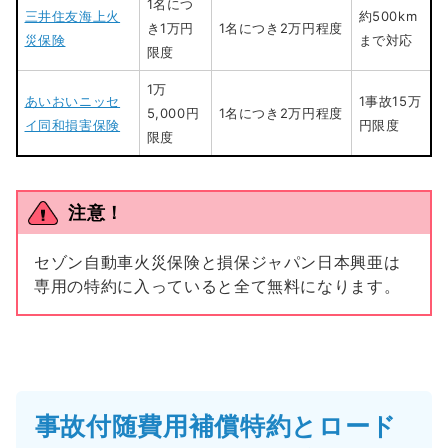
1名につ
三井住友海上火
約500km
き1万円
1名につき2万円程度
災保険
まで対応
限度
1万
あいおいニッセ
1事故15万
5,000円
1名につき2万円程度
イ同和損害保険
円限度
限度
注意！
セゾン自動車火災保険と損保ジャパン日本興亜は
専用の特約に入っていると全て無料になります。
事故付随費用補償特約とロード