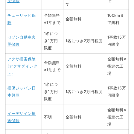
災保険
で
で
チューリッヒ保
全額無料
100kmま
全額無料
険
※1泊まで
で無料
1名につ
セゾン自動車火
1事故15万
き1万円
1名につき2万円程度
災保険
円限度
限度
アクサ損害保険
全額無料※
全額無料
(アクサダイレク
全額無料
指定の工
※1泊まで
ト)
場
1名につ
損保ジャパン日
1事故15万
き1万円
1名につき2万円程度
本興亜
円限度
限度
全額無料※
イーデザイン損
不明
全額無料
指定の工
害保険
場