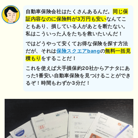
自動車保険会社はたくさんあるんだ。
同じ保
証内容なのに保険料が3万円も安い
なんてこ
ともあり、損している人があとを断たない。
私はこういった人をたちを救いたいんだ！
ではどうやって安くてお得な保険を探す方法
だが、それは
保険スクエアbang
の
無料一括見
積もり
をすることだ！
これを使えば大手損保約20社からアナタにあ
った1番安い自動車保険を見つけることができ
るぞ！時間もわずか3分だ！