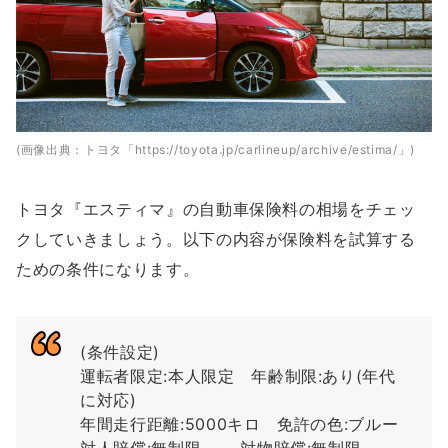
(画像出典：トヨタ「https://toyota.jp/carlineup/archive/estima/」)
トヨタ『エスティマ』の自動車保険料の相場をチェッ
クしていきましょう。以下の内容が保険料を試算する
ための条件になります。
(条件設定)
運転者限定:本人限定 年齢制限:あり(年代
に対応)
年間走行距離:5000キロ 免許の色:ブルー
対人賠償:無制限 対物賠償:無制限