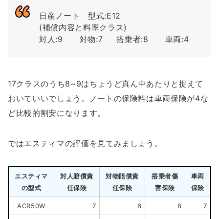
日産ノート 型式:E12
(補償内容と料率クラス)
対人:9 対物:7 搭乗者:8 車両:4
17クラスのうち8~9はちょうど真ん中あたりと捉えて
おいていいでしょう。ノートの保険料は車両保険が4な
ど比較的割安になります。
ではエスティマの評価を見てみましょう。
エスティマ
対人賠償責
対物賠償責
搭乗者傷
車両
の型式
任保険
任保険
害保険
保険
ACR50W
7
6
8
7