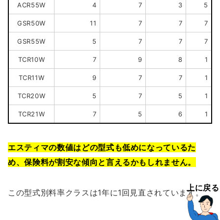
ACR55W
4
7
3
5
GSR50W
11
7
7
7
GSR55W
5
7
7
7
TCR10W
7
9
8
1
TCR11W
9
7
7
1
TCR20W
5
7
5
1
TCR21W
7
5
6
1
エスティマの数値はどの型式も低めになっているた
め、保険料が割安な傾向と言えるかもしれません。
上に戻る
この型式別料率クラスは1年に1回見直されています。