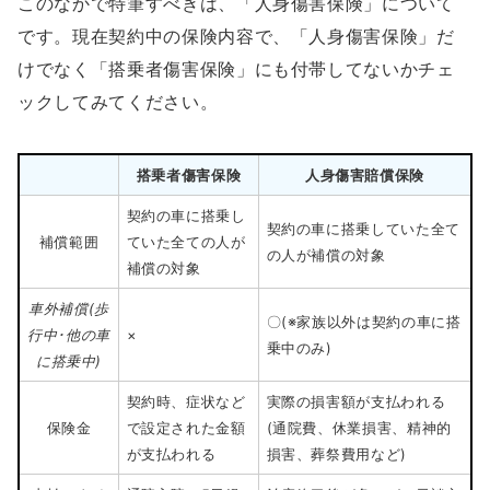
このなかで特筆すべきは、「人身傷害保険」について
です。現在契約中の保険内容で、「人身傷害保険」だ
けでなく「搭乗者傷害保険」にも付帯してないかチェ
ックしてみてください。
搭乗者傷害保険
人身傷害賠償保険
契約の車に搭乗し
契約の車に搭乗していた全て
補償範囲
ていた全ての人が
の人が補償の対象
補償の対象
車外補償(歩
〇(※家族以外は契約の車に搭
行中･他の車
×
乗中のみ)
に搭乗中)
契約時、症状など
実際の損害額が支払われる
保険金
で設定された金額
(通院費、休業損害、精神的
が支払われる
損害、葬祭費用など)