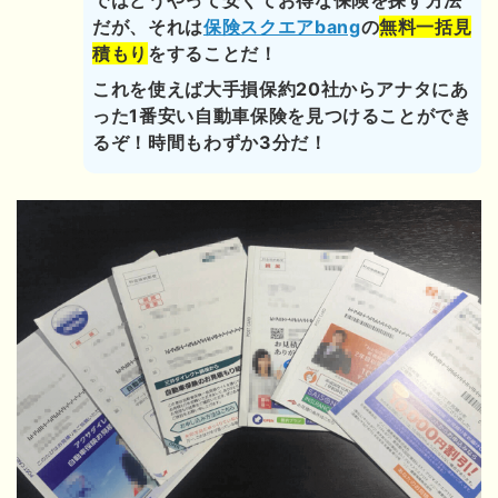
だが、それは
保険スクエアbang
の
無料一括見
積もり
をすることだ！
これを使えば大手損保約20社からアナタにあ
った1番安い自動車保険を見つけることができ
るぞ！時間もわずか3分だ！