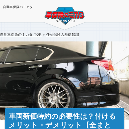
自動車保険のミカタ
自動車保険のミカタ
TOP
任意保険の基礎知識
車両新価特約の必要性は？付ける
メリット・デメリット【全まと