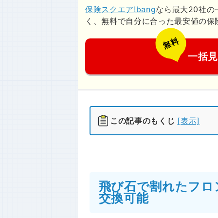
保険スクエア!bang
なら最大20社
く、無料で自分に合った最安値の保険が
無料
一括
この記事のもくじ
[表示]
飛び石で割れたフロ
交換可能