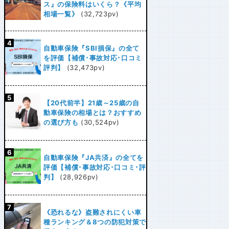
ス』の保険料はいくら？《平均
相場一覧》
(32,723pv)
自動車保険『SBI損保』の全て
を評価【補償･事故対応･口コミ
評判】
(32,473pv)
【20代前半】21歳～25歳の自
動車保険の相場とは？おすすめ
の選び方も
(30,524pv)
自動車保険『JA共済』の全てを
評価【補償･事故対応･口コミ･評
判】
(28,926pv)
《恐れるな》盗難されにくい車
種ランキング＆8つの防犯対策で