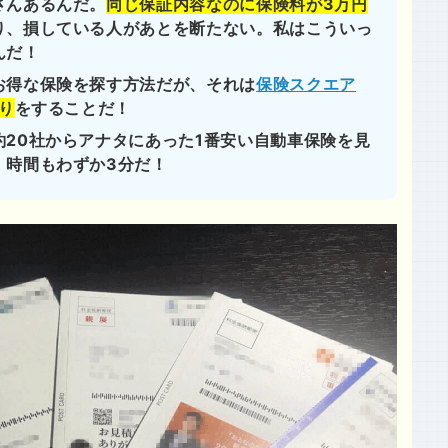
さんあるんだ。
同じ保証内容なのに保険料が3万円
り、損している人があとを断たない。私はこういっ
んだ！
お得な保険を探す方法だが、それは
保険スクエア
り
をすることだ！
約20社からアナタにあった1番安い自動車保険を見
！時間もわずか3分だ！