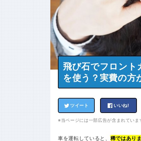
飛び石でフロント
を使う？実費の方
ツイート
いいね!
※当ページには一部広告が含まれていま
車を運転していると、
稀ではあり