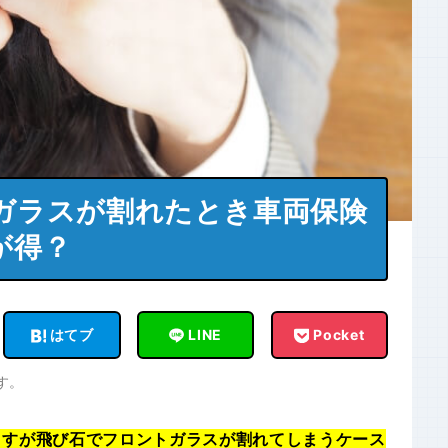
ガラスが割れたとき車両保険
が得？
はてブ
LINE
Pocket
す。
ますが飛び石でフロントガラスが割れてしまうケース