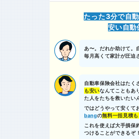
たった3分で自動
安い自動
あ〜。だれか助けて。
毎月高くて家計が圧迫
自動車保険会社はたく
も安い
なんてこともあ
た人をたちを救いたい
ではどうやって安くて
bang
の
無料一括見積も
これを使えば大手損保
つけることができるぞ