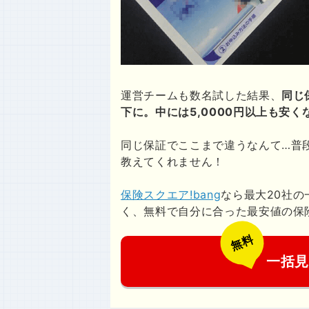
運営チームも数名試した結果、
同じ
下に。中には5,0000円以上も安
同じ保証でここまで違うなんて…普
教えてくれません！
保険スクエア!bang
なら最大20社
く、無料で自分に合った最安値の保険が
無料
一括