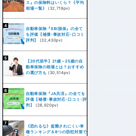
ス』の保険料はいくら？《平均
相場一覧》
(32,719pv)
自動車保険『SBI損保』の全て
を評価【補償･事故対応･口コミ
評判】
(32,430pv)
【20代前半】21歳～25歳の自
動車保険の相場とは？おすすめ
の選び方も
(30,514pv)
自動車保険『JA共済』の全てを
評価【補償･事故対応･口コミ･評
判】
(28,920pv)
《恐れるな》盗難されにくい車
種ランキング＆8つの防犯対策で