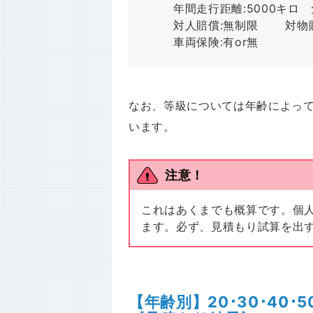
年間走行距離:5000キロ
対人賠償:無制限 対物賠
車両保険:有or無
なお、等級については年齢によっ
います。
注意！
これはあくまでも概算です。個
ます。必ず、見積もり試算を出
【年齢別】20･30･40