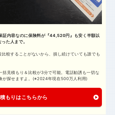
保証内容なのに保険料が『44,520円』も安く半額以
くなった人まで。
段比較することがないから、損し続けていても誰でも
の一括見積もり＆比較が3分で可能。電話勧誘も一切な
探せますよ。(※2024年現在500万人利用)
見積もりはこちらから