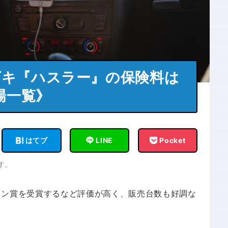
ズキ『ハスラー』の保険料は
場一覧》
はてブ
LINE
Pocket
す。
イン賞を受賞するなど評価が高く、販売台数も好調な