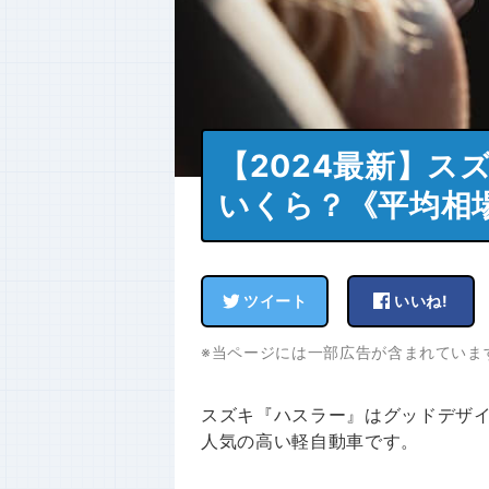
【2024最新】ス
いくら？《平均相
ツイート
いいね!
※当ページには一部広告が含まれていま
スズキ『ハスラー』はグッドデザ
人気の高い軽自動車です。