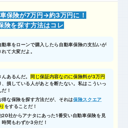
車保険が7万円→約3万円に！
保険を探す方法はコレ
自動車をローンで購入したら自動車保険の支払いが
されて大変だよ。
さんあるんだ。
同じ保証内容なのに保険料が3万円
り、損している人があとを断たない。私はこういっ
んだ！
お得な保険を探す方法だが、それは
保険スクエア
り
をすることだ！
約20社からアナタにあった1番安い自動車保険を見
！時間もわずか3分だ！