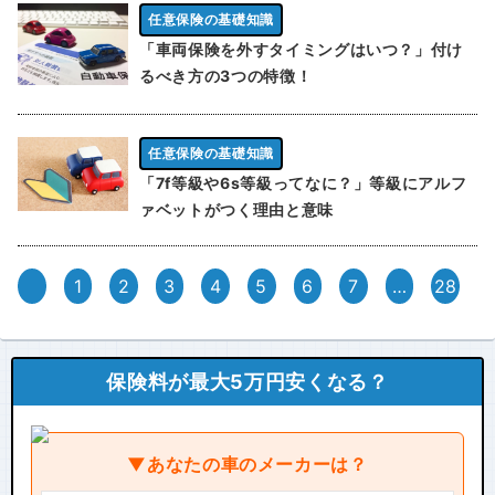
任意保険の基礎知識
「車両保険を外すタイミングはいつ？」付け
るべき方の3つの特徴！
任意保険の基礎知識
「7f等級や6s等級ってなに？」等級にアルフ
ァベットがつく理由と意味
1
2
3
4
5
6
7
…
28
保険料が最大5万円安くなる？
▼あなたの車のメーカーは？