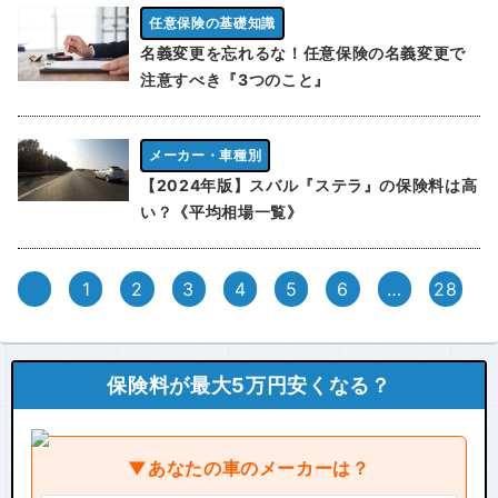
任意保険の基礎知識
名義変更を忘れるな！任意保険の名義変更で
注意すべき『3つのこと』
メーカー・車種別
【2024年版】スバル『ステラ』の保険料は高
い？《平均相場一覧》
1
2
3
4
5
6
…
28
保険料が最大5万円安くなる？
▼あなたの車のメーカーは？