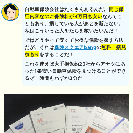
自動車保険会社はたくさんあるんだ。
同じ保
証内容なのに保険料が3万円も安い
なんてこ
ともあり、損している人があとを断たない。
私はこういった人をたちを救いたいんだ！
ではどうやって安くてお得な保険を探す方法
だが、それは
保険スクエアbang
の
無料一括見
積もり
をすることだ！
これを使えば大手損保約20社からアナタにあ
った1番安い自動車保険を見つけることができ
るぞ！時間もわずか3分だ！