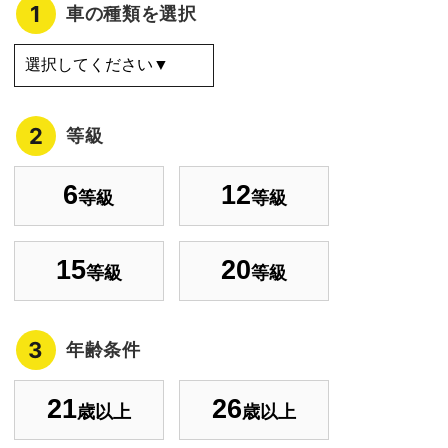
1
車の種類を選択
2
等級
6
12
等級
等級
15
20
等級
等級
3
年齢条件
21
26
歳以上
歳以上