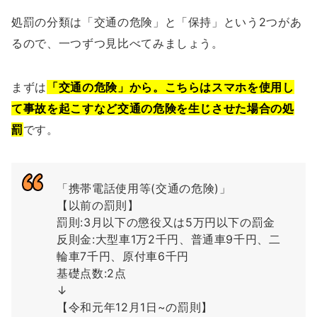
処罰の分類は「交通の危険」と「保持」という2つがあ
るので、一つずつ見比べてみましょう。
まずは
「交通の危険」から。こちらはスマホを使用し
て事故を起こすなど交通の危険を生じさせた場合の処
罰
です。
「携帯電話使用等(交通の危険)」
【以前の罰則】
罰則:3月以下の懲役又は5万円以下の罰金
反則金:大型車1万2千円、普通車9千円、二
輪車7千円、原付車6千円
基礎点数:2点
↓
【令和元年12月1日~の罰則】