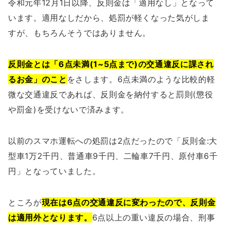
令和元年12月1日以降、反則金は「適用なし」となって
います。適用なしだから、処罰が軽くなった気がしま
すが、もちろんそうではありません。
反則金とは「6点未満(1~5点まで)の交通違反に課され
るお金」のこと
をさします。6点未満のような比較的軽
微な交通違反であれば、反則金を納付すると罰則(懲役
や罰金)を受けないで済みます。
以前のスマホ運転への処罰は2点だったので「反則金:大
型車1万2千円、普通車9千円、二輪車7千円、原付車6千
円」となっていました。
ところが
現在は6点の交通違反に変わったので、反則金
は適用外となります。
6点以上の重い違反の場合、刑事