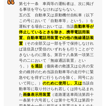
第七十一条 車両等の運転者は、次に掲げ
る事項を守らなければならない。
五の五 自動車又は原動機付自転車（以下
この号において「自動車等」という。）を
運転する場合においては、当該
自動車等が
停止しているときを除き、携帯電話用装
置、自動車電話用装置その他の無線通話装
置
（その全部又は一部を手で保持しなけれ
ば送信及び受信のいずれをも行うことがで
きないものに限る。第百十八条第一項第三
号の二において「無線通話装置」とい
う。）
を通話
（傷病者の救護又は公共の安
全の維持のため当該自動車等の走行中に緊
急やむを得ずに行うものを除く。同号にお
いて同じ。）
のために使用し、又は
当該自
動車等に取り付けられ若しくは持ち込まれ
た
画像表示用装置
（道路運送車両法第四十
一条第十六号若しくは第十七号又は第四十
四条第十一号に規定する装置であるものを